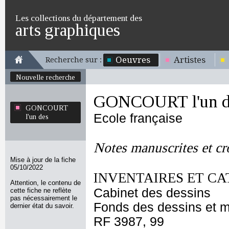
Les collections du département des
arts graphiques
Oeuvres
Artistes
Recherche sur :
Nouvelle recherche
GONCOURT l'un d
GONCOURT
Ecole française
l'un des
Notes manuscrites et cr
Mise à jour de la fiche
05/10/2022
INVENTAIRES ET CA
Attention, le contenu de
Cabinet des dessins
cette fiche ne reflète
pas nécessairement le
Fonds des dessins et m
dernier état du savoir.
RF 3987, 99