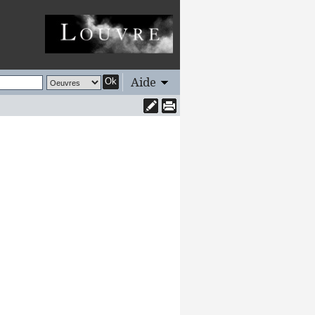
Aide
Ok