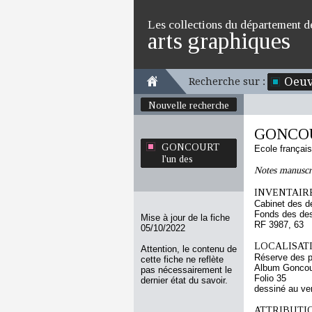
Les collections du département d
arts graphiques
Oeuv
Recherche sur :
Nouvelle recherche
GONCOUR
GONCOURT
Ecole françai
l'un des
Notes manuscri
INVENTAIRE
Cabinet des d
Fonds des des
Mise à jour de la fiche
RF 3987, 63
05/10/2022
LOCALISATI
Attention, le contenu de
Réserve des p
cette fiche ne reflète
Album Goncou
pas nécessairement le
Folio 35
dernier état du savoir.
dessiné au ve
ATTRIBUTI