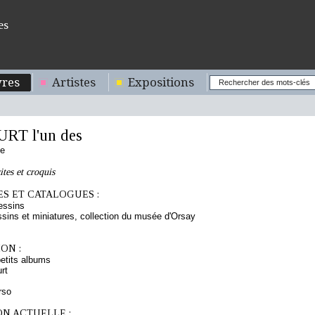
es
res
Artistes
Expositions
T l'un des
se
tes et croquis
S ET CATALOGUES :
essins
sins et miniatures, collection du musée d'Orsay
ON :
etits albums
rt
rso
ON ACTUELLE :