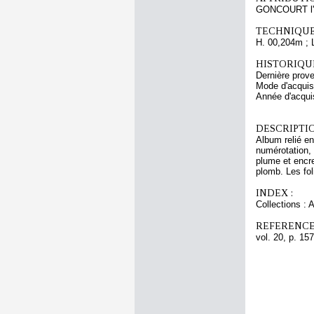
GONCOURT l'
TECHNIQUE
H. 00,204m ; 
HISTORIQUE
Dernière prov
Mode d'acquisi
Année d'acquis
DESCRIPTIO
Album relié en
numérotation, 
plume et encre
plomb. Les fol
INDEX :
Collections :
REFERENCE
vol. 20, p. 157