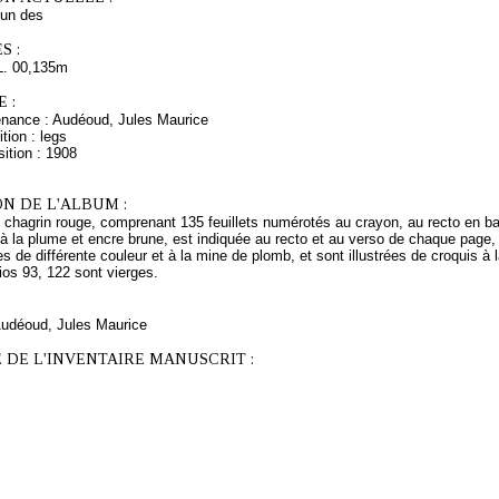
un des
S :
L. 00,135m
 :
enance : Audéoud, Jules Maurice
tion : legs
ition : 1908
N DE L'ALBUM :
 chagrin rouge, comprenant 135 feuillets numérotés au crayon, au recto en ba
à la plume et encre brune, est indiquée au recto et au verso de chaque page,
s de différente couleur et à la mine de plomb, et sont illustrées de croquis à l
ios 93, 122 sont vierges.
 Audéoud, Jules Maurice
 DE L'INVENTAIRE MANUSCRIT :