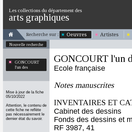
Les collections du département des
arts graphiques
Oeuvres
Artistes
Recherche sur :
Nouvelle recherche
GONCOURT l'un d
GONCOURT
Ecole française
l'un des
Notes manuscrites
Mise à jour de la fiche
05/10/2022
INVENTAIRES ET CA
Attention, le contenu de
Cabinet des dessins
cette fiche ne reflète
pas nécessairement le
Fonds des dessins et m
dernier état du savoir.
RF 3987, 41