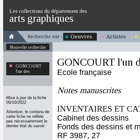
Les collections du département des
arts graphiques
Oeuvres
Artistes
Recherche sur :
Nouvelle recherche
GONCOURT l'un d
GONCOURT
Ecole française
l'un des
Notes manuscrites
Mise à jour de la fiche
05/10/2022
INVENTAIRES ET CA
Attention, le contenu de
Cabinet des dessins
cette fiche ne reflète
pas nécessairement le
Fonds des dessins et m
dernier état du savoir.
RF 3987, 27