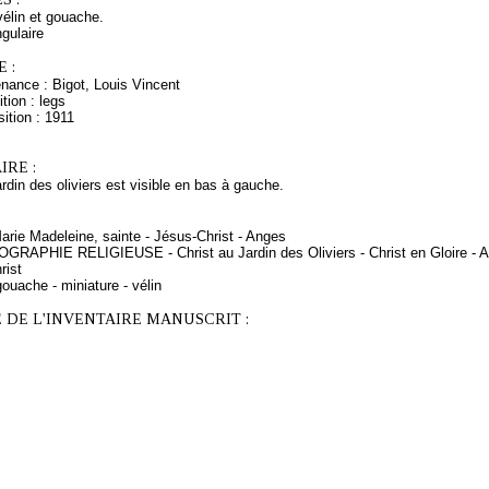
vélin et gouache.
gulaire
 :
nance : Bigot, Louis Vincent
tion : legs
ition : 1911
RE :
ardin des oliviers est visible en bas à gauche.
arie Madeleine, sainte - Jésus-Christ - Anges
OGRAPHIE RELIGIEUSE - Christ au Jardin des Oliviers - Christ en Gloire - An
rist
ouache - miniature - vélin
 DE L'INVENTAIRE MANUSCRIT :