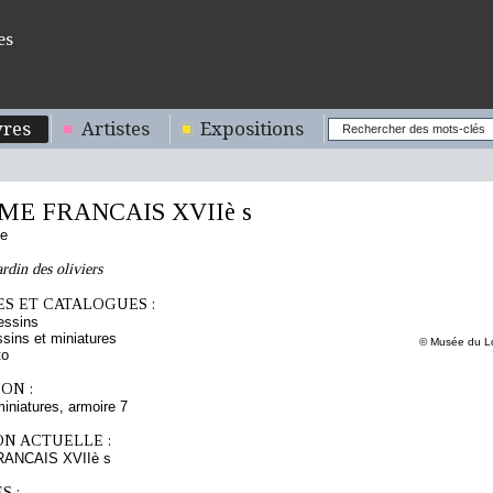
es
res
Artistes
Expositions
E FRANCAIS XVIIè s
se
rdin des oliviers
S ET CATALOGUES :
essins
sins et miniatures
© Musée du Lo
to
ON :
iniatures, armoire 7
ON ACTUELLE :
ANCAIS XVIIè s
S :