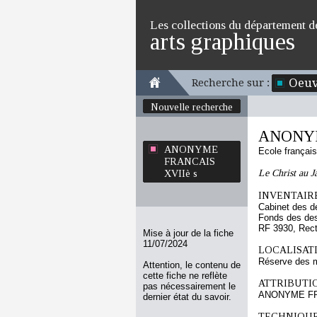
Les collections du département d
arts graphiques
Oeuv
Recherche sur :
Nouvelle recherche
ANONYM
ANONYME
Ecole françai
FRANCAIS
Le Christ au Ja
XVIIè s
INVENTAIRE
Cabinet des d
Fonds des des
RF 3930, Rec
Mise à jour de la fiche
11/07/2024
LOCALISATI
Réserve des m
Attention, le contenu de
cette fiche ne reflète
ATTRIBUTI
pas nécessairement le
ANONYME FR
dernier état du savoir.
TECHNIQUE