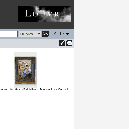
Aide
Ok
uvre, dist. GrandPalaisRmn / Martine Beck-Coppola