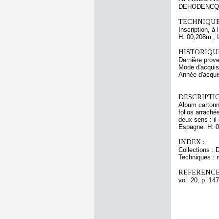
DEHODENCQ A
TECHNIQUE
Inscription, à
H. 00,208m ; 
HISTORIQUE
Dernière prov
Mode d'acquisi
Année d'acquis
DESCRIPTIO
Album cartonné
folios arraché
deux sens : il
Espagne. H: 0,
INDEX :
Collections : 
Techniques : 
REFERENCE
vol. 20, p. 147