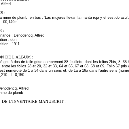
lfred
S :
 la mine de plomb, en bas : 'Las mujeres llevan la manta roja y el vestido azul'
L. 00,149m
 :
enance : Dehodencq, Alfred
tion : don
ition : 1911
N DE L'ALBUM :
 gris à dos de toile grise comprenant 88 feuillets, dont les folios 2bis, 8, 35
s entre les folios 28 et 29, 32 et 33, 64 et 65, 67 et 68, 68 et 69. Folio 67 p
 est numéroté de 1 à 34 dans un sens et, de 1a à 19a dans l'autre sens (numér
210 ; L: 0,150.
Dehodencq, Alfred
mine de plomb
 DE L'INVENTAIRE MANUSCRIT :