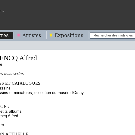
es
res
Artistes
Expositions
NCQ Alfred
se
es manuscrites
S ET CATALOGUES :
essins
sins et miniatures, collection du musée d'Orsay
ON :
etits albums
ncq Alfred
cto
ON ACTUELLE :