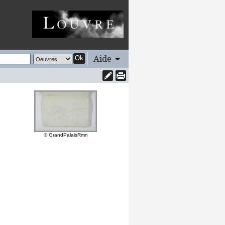
Aide
Ok
© GrandPalaisRmn