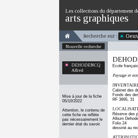
Les collections du département d
arts graphiques
Oeuv
Recherche sur :
Nouvelle recherche
DEHODE
DEHODENCQ
Ecole françai
Alfred
Paysage et not
INVENTAIRE
Cabinet des d
Fonds des des
Mise à jour de la fiche
RF 3895, 31
05/10/2022
LOCALISATI
Attention, le contenu de
Réserve des p
cette fiche ne reflète
Album Dehode
pas nécessairement le
Folio 24
dernier état du savoir.
dessiné au re
ATTRIBUTI