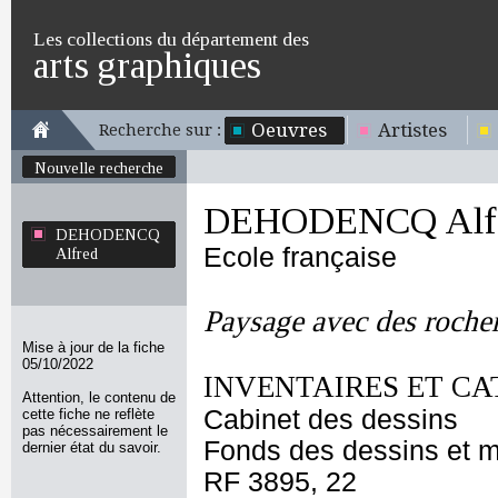
Les collections du département des
arts graphiques
Oeuvres
Artistes
Recherche sur :
Nouvelle recherche
DEHODENCQ Alf
DEHODENCQ
Ecole française
Alfred
Paysage avec des rocher
Mise à jour de la fiche
05/10/2022
INVENTAIRES ET CA
Attention, le contenu de
Cabinet des dessins
cette fiche ne reflète
pas nécessairement le
Fonds des dessins et m
dernier état du savoir.
RF 3895, 22