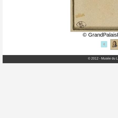
© GrandPalais
© 2012 - Musée du L