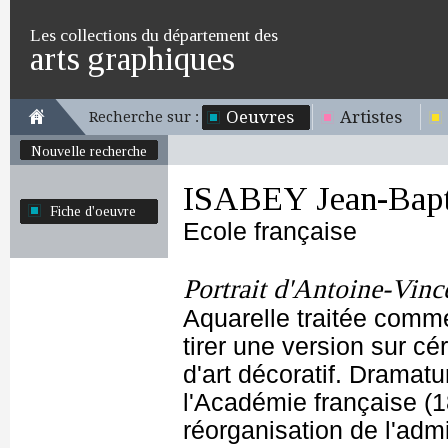
Les collections du département des
arts graphiques
Oeuvres
Artistes
Recherche sur :
Nouvelle recherche
ISABEY Jean-Bapt
Fiche d'oeuvre
Ecole française
Portrait d'Antoine-Vinc
Aquarelle traitée comme
tirer une version sur c
d'art décoratif. Dramatu
l'Académie française (1
réorganisation de l'admi