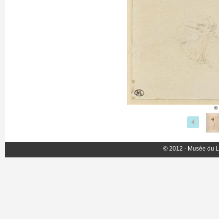
©
© 2012 - Musée du L