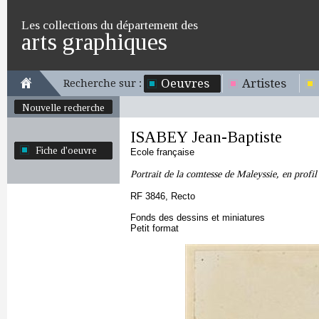
Les collections du département des
arts graphiques
Oeuvres
Artistes
Recherche sur :
Nouvelle recherche
ISABEY Jean-Baptiste
Fiche d'oeuvre
Ecole française
Portrait de la comtesse de Maleyssie, en profil
RF 3846, Recto
Fonds des dessins et miniatures
Petit format