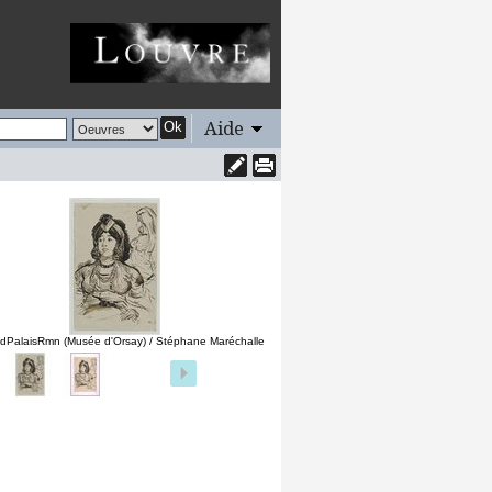
Aide
Ok
dPalaisRmn (Musée d'Orsay) / Stéphane Maréchalle