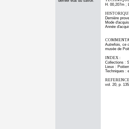
dernier état du savoir.
H. 00,207m ; 
HISTORIQUE
Dernière prove
Mode d'acquisi
Année d'acquis
COMMENTAI
Autrefois, ce 
musée de Poiti
INDEX :
Collections : S
Lieux : Poitie
Techniques : e
REFERENCE
vol. 20, p. 135