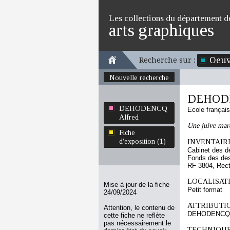
Les collections du département d
arts graphiques
Oeuv
Recherche sur :
Nouvelle recherche
DEHODE
DEHODENCQ
Ecole françai
Alfred
Une juive mar
Fiche
d'exposition (1)
INVENTAIRE
Cabinet des d
Fonds des des
RF 3804, Rec
LOCALISATI
Mise à jour de la fiche
Petit format
24/09/2024
ATTRIBUTI
Attention, le contenu de
DEHODENCQ A
cette fiche ne reflète
pas nécessairement le
TECHNIQUE