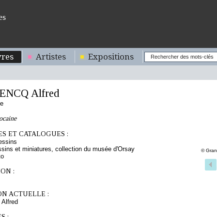
es
res
Artistes
Expositions
NCQ Alfred
se
ocaine
S ET CATALOGUES :
essins
sins et miniatures, collection du musée d'Orsay
© Gran
to
ON :
ON ACTUELLE :
lfred
S :