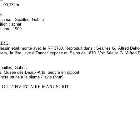
L. 00,132m
 :
nance : Séailles, Gabriel
tion : achat
ition : 1909
RE :
dessin était monté avec le RF 3780. Reproduit dans : Séailles G. 'Alfred Deho
ers, 'la fête juive à Tanger' exposé au Salon de 1870. Voir Séaille G. 'Alfred
éailles, Gabriel
rs, Musée des Beaux-Arts, oeuvre en rapport
ncre brune à la plume - lavis (brun)
 DE L'INVENTAIRE MANUSCRIT :