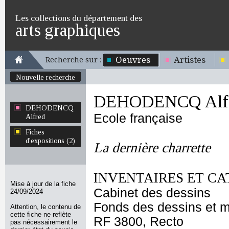
Les collections du département des
arts graphiques
Oeuvres
Artistes
Recherche sur :
Nouvelle recherche
DEHODENCQ Alf
DEHODENCQ
Ecole française
Alfred
Fiches
d'expositions (2)
La dernière charrette
INVENTAIRES ET CA
Mise à jour de la fiche
Cabinet des dessins
24/09/2024
Fonds des dessins et m
Attention, le contenu de
cette fiche ne reflète
RF 3800, Recto
pas nécessairement le