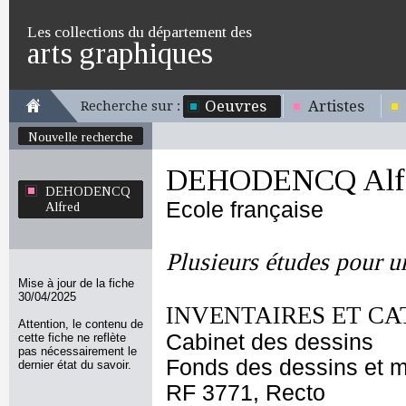
Les collections du département des
arts graphiques
Oeuvres
Artistes
Recherche sur :
Nouvelle recherche
DEHODENCQ Alf
DEHODENCQ
Ecole française
Alfred
Plusieurs études pour u
Mise à jour de la fiche
30/04/2025
INVENTAIRES ET CA
Attention, le contenu de
Cabinet des dessins
cette fiche ne reflète
pas nécessairement le
Fonds des dessins et m
dernier état du savoir.
RF 3771, Recto