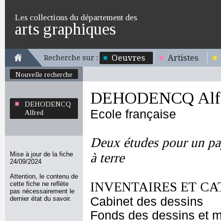
Les collections du département des
arts graphiques
Oeuvres
Artistes
Recherche sur :
Nouvelle recherche
DEHODENCQ Alf
DEHODENCQ
Ecole française
Alfred
Deux études pour un pa
Mise à jour de la fiche
à terre
24/09/2024
Attention, le contenu de
INVENTAIRES ET CA
cette fiche ne reflète
pas nécessairement le
dernier état du savoir.
Cabinet des dessins
Fonds des dessins et m