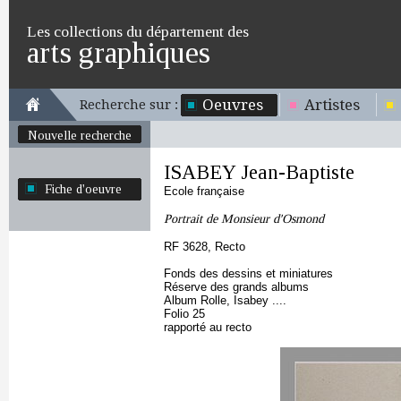
Les collections du département des
arts graphiques
Oeuvres
Artistes
Recherche sur :
Nouvelle recherche
ISABEY Jean-Baptiste
Fiche d'oeuvre
Ecole française
Portrait de Monsieur d'Osmond
RF 3628, Recto
Fonds des dessins et miniatures
Réserve des grands albums
Album Rolle, Isabey ....
Folio 25
rapporté au recto