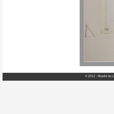
© 2012 - Musée du L