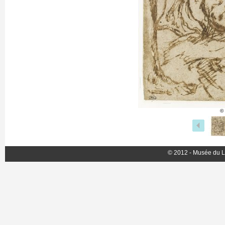
©
© 2012 - Musée du L