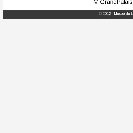
© GrandPalaisR
© 2012 - Musée du L