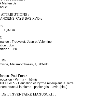
S Marten de
anuel
 ATTRIBUTIONS :
ANCIENS PAYS-BAS XVIè s
S :
L. 00,370m
 :
nance : Trouvelot, Jean et Valentine
tion : don
ition : 1980
RE :
d'Ovide, Métamorphoses, I, 313-415.
Marcou, Paul Frantz
eucalion - Pyrrha - Thémis
OLOGIES - Deucalion et Pyrrha repeuplant la Terre
ncre brune à la plume - papier gris - lavis (bleu)
 DE L'INVENTAIRE MANUSCRIT :