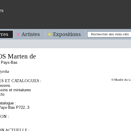
es
res
Artistes
Expositions
S Marten de
s Pays-Bas
Pyrrha
© Musée du Lo
S ET CATALOGUES :
essins
sins et miniatures
cto
talogue :
 Pays-Bas P722..3
ON :
ON ACTUELLE :