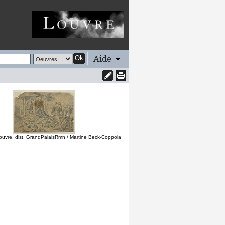
Aide
Ok
uvre, dist. GrandPalaisRmn / Martine Beck-Coppola