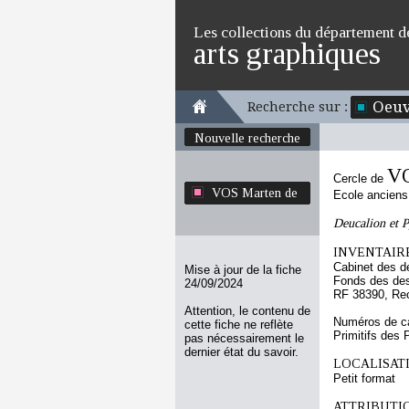
Les collections du département d
arts graphiques
Oeuv
Recherche sur :
Nouvelle recherche
VO
Cercle de
VOS Marten de
Ecole ancien
Deucalion et 
INVENTAIRE
Cabinet des d
Mise à jour de la fiche
Fonds des des
24/09/2024
RF 38390, Re
Attention, le contenu de
Numéros de ca
cette fiche ne reflète
Primitifs des
pas nécessairement le
dernier état du savoir.
LOCALISATI
Petit format
ATTRIBUTI