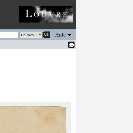
Aide
Ok