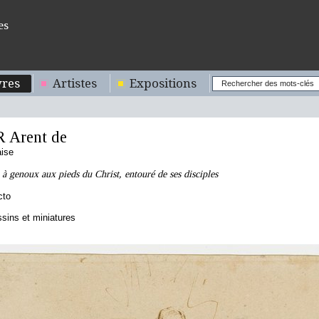
es
res
Artistes
Expositions
Arent de
aise
à genoux aux pieds du Christ, entouré de ses disciples
cto
sins et miniatures