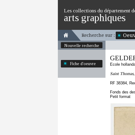
Les collections du département d
arts graphiques
Oeuv
Recherche sur :
Nouvelle recherche
GELDER 
Fiche d'oeuvre
Ecole holland
Saint Thomas, 
RF 38384, Re
Fonds des des
Petit format