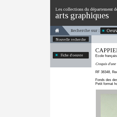
Les collections du département d
arts graphiques
Oeuv
Recherche sur :
Nouvelle recherche
CAPPIEL
Fiche d'oeuvre
Ecole françai
Croquis d'une
RF 38348, Re
Fonds des des
Petit format h