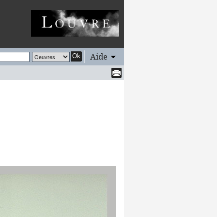
Aide
Ok