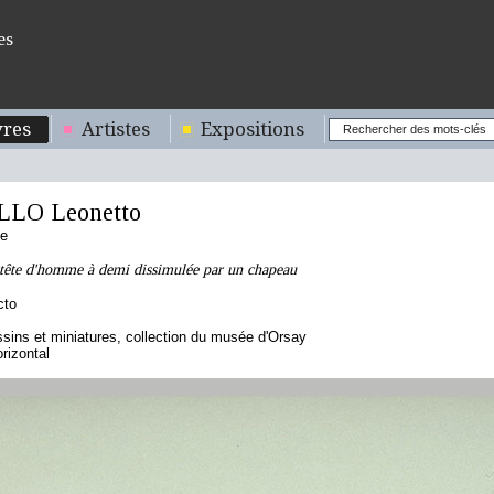
es
res
Artistes
Expositions
LO Leonetto
se
 tête d'homme à demi dissimulée par un chapeau
cto
sins et miniatures, collection du musée d'Orsay
orizontal