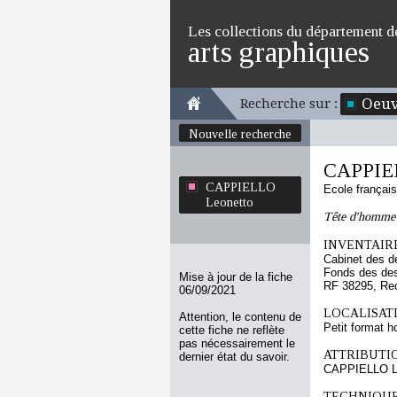
Les collections du département d
arts graphiques
Oeuv
Recherche sur :
Nouvelle recherche
CAPPIEL
CAPPIELLO
Ecole françai
Leonetto
Tête d'homme 
INVENTAIRE
Cabinet des d
Fonds des des
Mise à jour de la fiche
RF 38295, Re
06/09/2021
LOCALISATI
Attention, le contenu de
Petit format h
cette fiche ne reflète
pas nécessairement le
ATTRIBUTI
dernier état du savoir.
CAPPIELLO L
TECHNIQUE