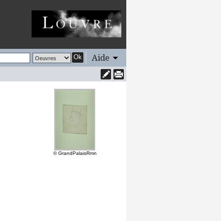
Aide
Ok
© GrandPalaisRmn