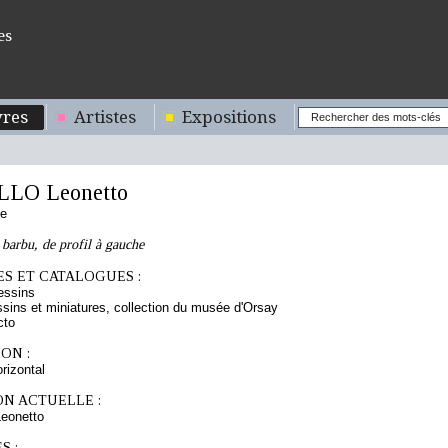
es
res
Artistes
Expositions
LO Leonetto
se
barbu, de profil à gauche
S ET CATALOGUES :
essins
sins et miniatures, collection du musée d'Orsay
cto
ON :
orizontal
ON ACTUELLE :
eonetto
S :