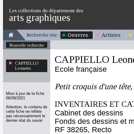
Les collections du département des
arts graphiques
Oeuvres
Artistes
Recherche sur :
Nouvelle recherche
CAPPIELLO Leone
CAPPIELLO
Ecole française
Leonetto
Petit croquis d'une tête,
Mise à jour de la fiche
06/09/2021
INVENTAIRES ET CA
Attention, le contenu de
Cabinet des dessins
cette fiche ne reflète
pas nécessairement le
Fonds des dessins et m
dernier état du savoir.
RF 38265, Recto