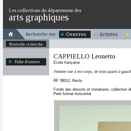
Les collections du département des
arts graphiques
Oeuvres
Artistes
Recherche sur :
Nouvelle recherche
CAPPIELLO Leonetto
Fiche d'oeuvre
Ecole française
Femme vue à mi-corps, de trois quarts à gauch
RF 38012, Recto
Fonds des dessins et miniatures, collection 
Petit format horizontal