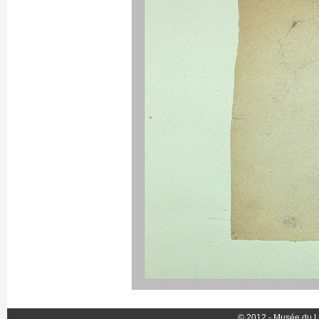
© 2012 - Musée du L