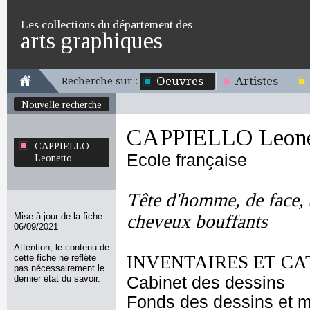
Les collections du département des
arts graphiques
Oeuvres
Artistes
Recherche sur :
Nouvelle recherche
CAPPIELLO Leone
CAPPIELLO
Ecole française
Leonetto
Tête d'homme, de face, 
Mise à jour de la fiche
cheveux bouffants
06/09/2021
Attention, le contenu de
INVENTAIRES ET CA
cette fiche ne reflète
pas nécessairement le
dernier état du savoir.
Cabinet des dessins
Fonds des dessins et m