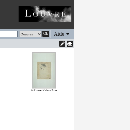
Aide
Ok
© GrandPalaisRmn