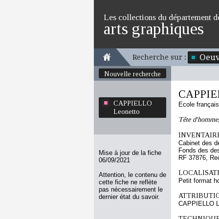
Les collections du département d
arts graphiques
Oeuv
Recherche sur :
Nouvelle recherche
CAPPIEL
CAPPIELLO
Ecole françai
Leonetto
Tête d'homme, 
INVENTAIRE
Cabinet des d
Fonds des des
Mise à jour de la fiche
RF 37876, Re
06/09/2021
LOCALISATI
Attention, le contenu de
Petit format h
cette fiche ne reflète
pas nécessairement le
ATTRIBUTI
dernier état du savoir.
CAPPIELLO L
TECHNIQUE