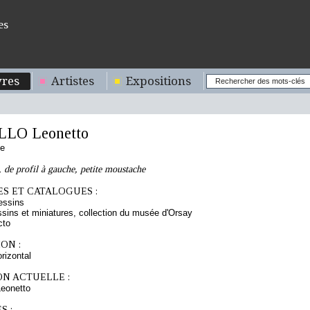
es
res
Artistes
Expositions
LO Leonetto
se
de profil à gauche, petite moustache
S ET CATALOGUES :
essins
sins et miniatures, collection du musée d'Orsay
cto
ON :
orizontal
ON ACTUELLE :
eonetto
S :