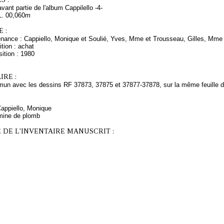
vant partie de l'album Cappilello -4-
L. 00,060m
 :
enance : Cappiello, Monique et Soulié, Yves, Mme et Trousseau, Gilles, Mme e
tion : achat
ition : 1980
RE :
n avec les dessins RF 37873, 37875 et 37877-37878, sur la même feuille de
Cappiello, Monique
mine de plomb
 DE L'INVENTAIRE MANUSCRIT :