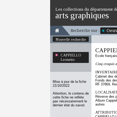
Les collections du département d
arts graphiques
Oeuv
Recherche sur :
Nouvelle recherche
CAPPIEL
CAPPIELLO
Ecole françai
Leonetto
Cinq croquis 
INVENTAIRE
Cabinet des d
Fonds des des
Mise à jour de la fiche
RF 37869, Re
21/10/2022
LOCALISATI
Attention, le contenu de
Réserve des p
cette fiche ne reflète
Album Cappiel
pas nécessairement le
autres
dernier état du savoir.
ATTRIBUTI
CAPPIELLO L