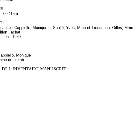
S :
L. 00,115m
 :
enance : Cappiello, Monique et Soulié, Yves, Mme et Trousseau, Gilles, Mme e
tion : achat
ition : 1980
Cappiello, Monique
mine de plomb
 DE L'INVENTAIRE MANUSCRIT :