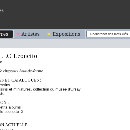
es
res
Artistes
Expositions
LO Leonetto
se
de chapeaux haut-de-forme
S ET CATALOGUES :
essins
sins et miniatures, collection du musée d'Orsay
cto
ON :
etits albums
lo Leonetto -3-
ON ACTUELLE :
eonetto