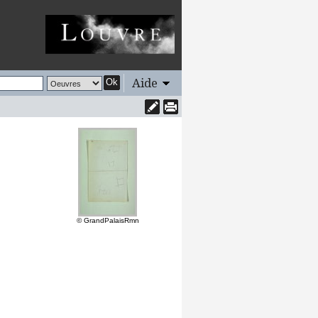
Aide
Ok
© GrandPalaisRmn