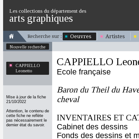
Les collections du département des
arts graphiques
Oeuvres
Artistes
Recherche sur :
Nouvelle recherche
CAPPIELLO Leone
CAPPIELLO
Ecole française
Leonetto
Baron du Theil du Havelt
Mise à jour de la fiche
cheval
21/10/2022
Attention, le contenu de
INVENTAIRES ET CA
cette fiche ne reflète
pas nécessairement le
dernier état du savoir.
Cabinet des dessins
Fonds des dessins et m