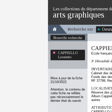
Les collections du département d
arts graphiques
Oeuv
Recherche sur :
Nouvelle recherche
CAPPIEL
CAPPIELLO
Ecole françai
Leonetto
P. Déroulède à
INVENTAIRE
Cabinet des d
Fonds des des
Mise à jour de la fiche
RF 37799, Re
21/10/2022
LOCALISATI
Attention, le contenu de
Réserve des p
cette fiche ne reflète
Album Cappiel
pas nécessairement le
autres
dernier état du savoir.
ATTRIBUTI
CAPPIELLO L