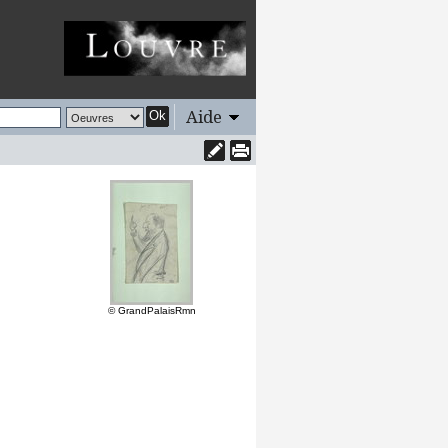
Aide
Ok
© GrandPalaisRmn