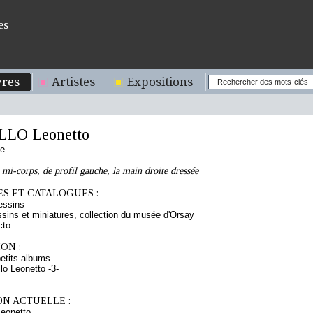
es
res
Artistes
Expositions
LO Leonetto
se
 mi-corps, de profil gauche, la main droite dressée
S ET CATALOGUES :
essins
sins et miniatures, collection du musée d'Orsay
cto
ON :
etits albums
lo Leonetto -3-
ON ACTUELLE :
eonetto