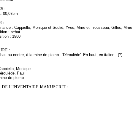
S :
L. 00,075m
 :
enance : Cappiello, Monique et Soulié, Yves, Mme et Trousseau, Gilles, Mme e
tion : achat
ition : 1980
RE :
bas au centre, à la mine de plomb : 'Déroulède'. En haut, en italien : (?)
Cappiello, Monique
éroulède, Paul
mine de plomb
 DE L'INVENTAIRE MANUSCRIT :