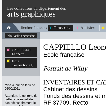
Les collections du département des
arts graphiques
Oeuvres
Artistes
Recherche sur :
Nouvelle recherche
CAPPIELLO Leone
CAPPIELLO
Ecole française
Leonetto
Fiche
d'exposition (1)
Portrait de Willy
INVENTAIRES ET CA
Mise à jour de la fiche
Cabinet des dessins
06/09/2021
Fonds des dessins et m
Attention, le contenu de
cette fiche ne reflète
RF 37709, Recto
pas nécessairement le