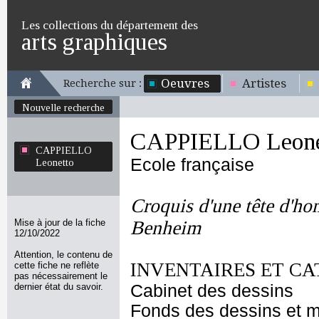
Les collections du département des
arts graphiques
Oeuvres
Artistes
Recherche sur :
Nouvelle recherche
CAPPIELLO Leone
CAPPIELLO
Ecole française
Leonetto
Croquis d'une tête d'h
Mise à jour de la fiche
Benheim
12/10/2022
Attention, le contenu de
INVENTAIRES ET CA
cette fiche ne reflète
pas nécessairement le
dernier état du savoir.
Cabinet des dessins
Fonds des dessins et m