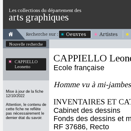
Les collections du département des
arts graphiques
Oeuvres
Artistes
Recherche sur :
Nouvelle recherche
CAPPIELLO Leone
CAPPIELLO
Ecole française
Leonetto
Homme vu à mi-jambes, 
Mise à jour de la fiche
12/10/2022
INVENTAIRES ET CA
Attention, le contenu de
Cabinet des dessins
cette fiche ne reflète
pas nécessairement le
Fonds des dessins et m
dernier état du savoir.
RF 37686, Recto