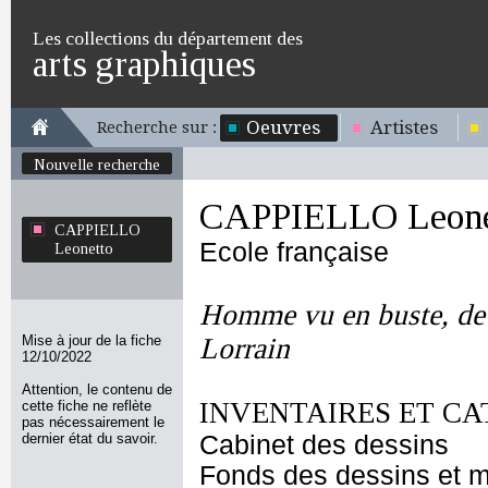
Les collections du département des
arts graphiques
Oeuvres
Artistes
Recherche sur :
Nouvelle recherche
CAPPIELLO Leone
CAPPIELLO
Ecole française
Leonetto
Homme vu en buste, de 
Mise à jour de la fiche
Lorrain
12/10/2022
Attention, le contenu de
INVENTAIRES ET CA
cette fiche ne reflète
pas nécessairement le
dernier état du savoir.
Cabinet des dessins
Fonds des dessins et m