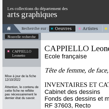
Les collections du département des
arts graphiques
Oeuvres
Artistes
Recherche sur :
Nouvelle recherche
CAPPIELLO Leone
CAPPIELLO
Ecole française
Leonetto
Tête de femme, de face, 
Mise à jour de la fiche
12/10/2022
INVENTAIRES ET CA
Attention, le contenu de
Cabinet des dessins
cette fiche ne reflète
pas nécessairement le
Fonds des dessins et m
dernier état du savoir.
RF 37603, Recto