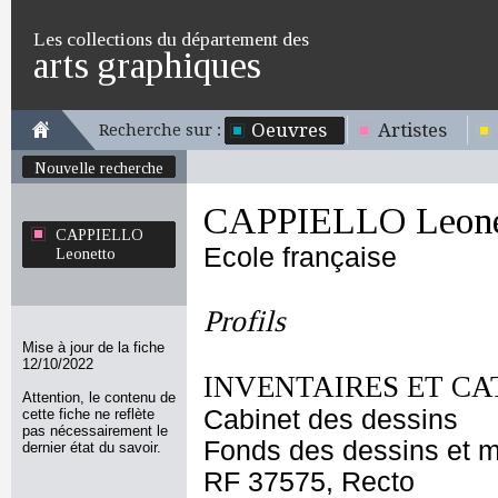
Les collections du département des
arts graphiques
Oeuvres
Artistes
Recherche sur :
Nouvelle recherche
CAPPIELLO Leone
CAPPIELLO
Ecole française
Leonetto
Profils
Mise à jour de la fiche
12/10/2022
INVENTAIRES ET CA
Attention, le contenu de
Cabinet des dessins
cette fiche ne reflète
pas nécessairement le
Fonds des dessins et m
dernier état du savoir.
RF 37575, Recto