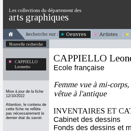
Les collections du département des
arts graphiques
Oeuvres
Artistes
Recherche sur :
Nouvelle recherche
CAPPIELLO Leone
CAPPIELLO
Ecole française
Leonetto
Femme vue à mi-corps, d
Mise à jour de la fiche
vêtue à l'antique
12/10/2022
Attention, le contenu de
INVENTAIRES ET CA
cette fiche ne reflète
pas nécessairement le
dernier état du savoir.
Cabinet des dessins
Fonds des dessins et m