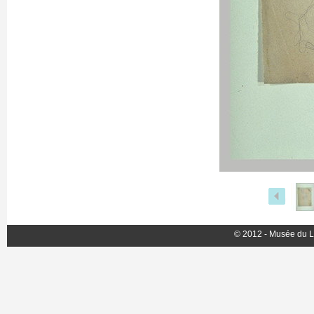
© 2012 - Musée du L