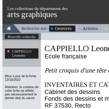
Les collections du département des
arts graphiques
Oeuvres
Artistes
Recherche sur :
Nouvelle recherche
CAPPIELLO Leone
CAPPIELLO
Ecole française
Leonetto
Petit croquis d'une tête
Mise à jour de la fiche
12/10/2022
INVENTAIRES ET CA
Attention, le contenu de
Cabinet des dessins
cette fiche ne reflète
pas nécessairement le
Fonds des dessins et m
dernier état du savoir.
RF 37530, Recto