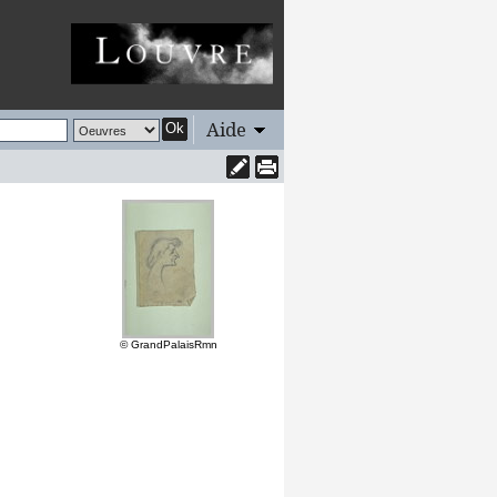
Aide
Ok
© GrandPalaisRmn