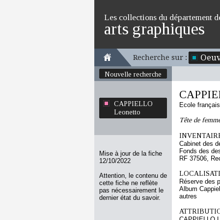
Les collections du département d
arts graphiques
Oeuv
Recherche sur :
Nouvelle recherche
CAPPIEL
CAPPIELLO
Ecole françai
Leonetto
Tête de femme,
INVENTAIRE
Cabinet des d
Fonds des des
Mise à jour de la fiche
RF 37506, Re
12/10/2022
LOCALISATI
Attention, le contenu de
Réserve des p
cette fiche ne reflète
Album Cappiel
pas nécessairement le
autres
dernier état du savoir.
ATTRIBUTI
CAPPIELLO L