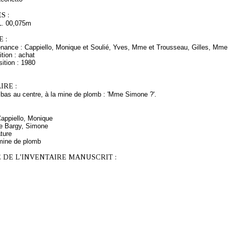
S :
L. 00,075m
 :
enance : Cappiello, Monique et Soulié, Yves, Mme et Trousseau, Gilles, Mme e
tion : achat
ition : 1980
RE :
 bas au centre, à la mine de plomb : 'Mme Simone ?'.
Cappiello, Monique
e Bargy, Simone
ature
mine de plomb
 DE L'INVENTAIRE MANUSCRIT :