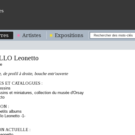
es
res
Artistes
Expositions
LO Leonetto
se
 de profil à droite, bouche entr'ouverte
S ET CATALOGUES :
essins
sins et miniatures, collection du musée d'Orsay
cto
ON :
etits albums
lo Leonetto -1-
ON ACTUELLE :
eonetto