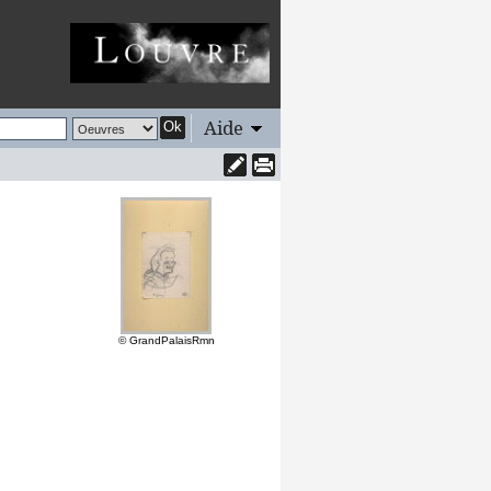
Aide
Ok
© GrandPalaisRmn