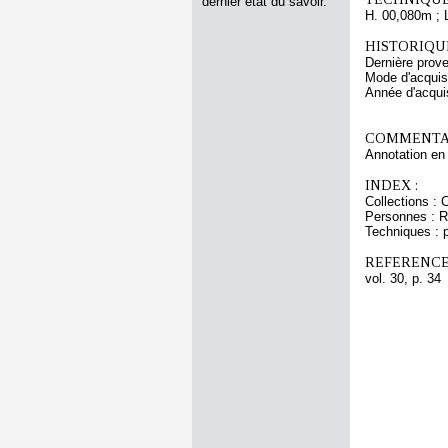
dernier état du savoir.
H. 00,080m ; 
HISTORIQUE
Dernière prov
Mode d'acquisi
Année d'acquis
COMMENTAI
Annotation en 
INDEX :
Collections : 
Personnes : Ré
Techniques : p
REFERENCE
vol. 30, p. 34