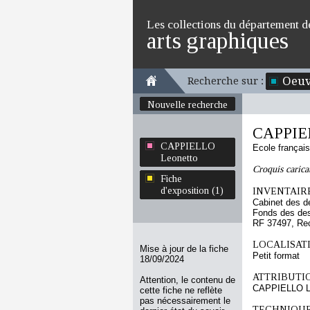
Les collections du département d
arts graphiques
Oeuv
Recherche sur :
Nouvelle recherche
CAPPIEL
CAPPIELLO
Ecole françai
Leonetto
Croquis carica
Fiche
d'exposition (1)
INVENTAIRE
Cabinet des d
Fonds des des
RF 37497, Re
LOCALISATI
Mise à jour de la fiche
Petit format
18/09/2024
ATTRIBUTI
Attention, le contenu de
CAPPIELLO L
cette fiche ne reflète
pas nécessairement le
TECHNIQUE