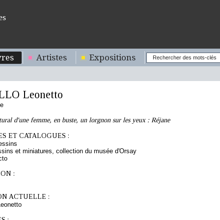
es
res
Artistes
Expositions
LO Leonetto
se
tural d'une femme, en buste, un lorgnon sur les yeux : Réjane
S ET CATALOGUES :
essins
sins et miniatures, collection du musée d'Orsay
cto
ON :
ON ACTUELLE :
eonetto
S :