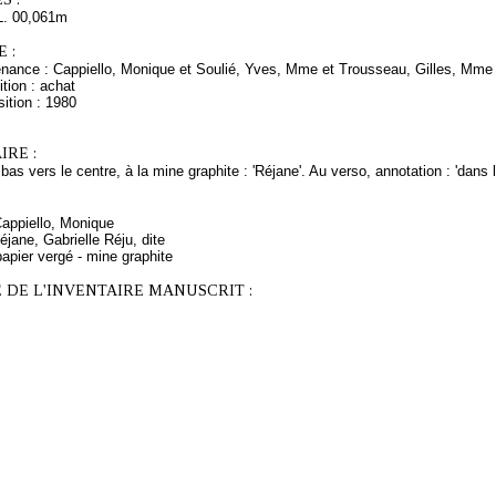
L. 00,061m
 :
enance : Cappiello, Monique et Soulié, Yves, Mme et Trousseau, Gilles, Mme e
tion : achat
ition : 1980
RE :
bas vers le centre, à la mine graphite : 'Réjane'. Au verso, annotation : 'dans l
Cappiello, Monique
jane, Gabrielle Réju, dite
apier vergé - mine graphite
 DE L'INVENTAIRE MANUSCRIT :