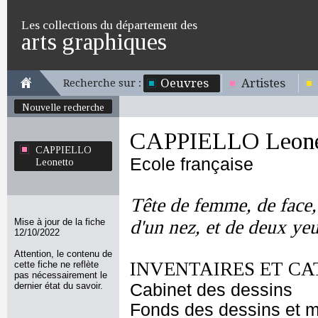
Les collections du département des
arts graphiques
Oeuvres
Artistes
Recherche sur :
Nouvelle recherche
CAPPIELLO Leone
CAPPIELLO
Ecole française
Leonetto
Tête de femme, de face, 
Mise à jour de la fiche
d'un nez, et de deux ye
12/10/2022
Attention, le contenu de
INVENTAIRES ET CA
cette fiche ne reflète
pas nécessairement le
dernier état du savoir.
Cabinet des dessins
Fonds des dessins et m