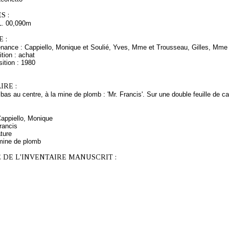
S :
L. 00,090m
 :
enance : Cappiello, Monique et Soulié, Yves, Mme et Trousseau, Gilles, Mme e
tion : achat
ition : 1980
RE :
bas au centre, à la mine de plomb : 'Mr. Francis'. Sur une double feuille de ca
Cappiello, Monique
rancis
ature
mine de plomb
 DE L'INVENTAIRE MANUSCRIT :