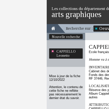
Les collections du département d
arts graphiques
Oeuv
Recherche sur :
Nouvelle recherche
CAPPIEL
CAPPIELLO
Ecole françai
Leonetto
Homme vu à mi
INVENTAIRE
Cabinet des d
Fonds des des
Mise à jour de la fiche
RF 37446, Re
12/10/2022
LOCALISATI
Attention, le contenu de
Réserve des p
cette fiche ne reflète
Album Cappiel
pas nécessairement le
autres
dernier état du savoir.
ATTRIBUTI
CAPPIELLO L