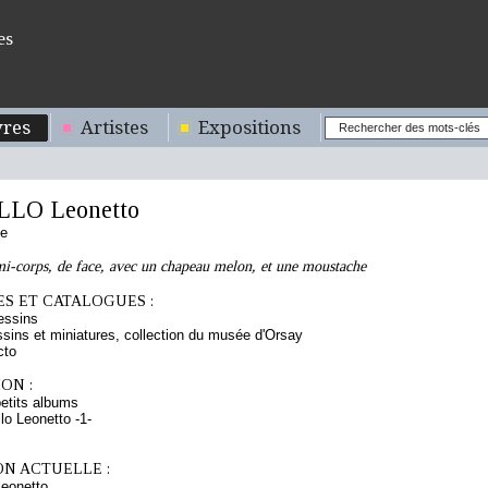
es
res
Artistes
Expositions
LO Leonetto
se
-corps, de face, avec un chapeau melon, et une moustache
S ET CATALOGUES :
essins
sins et miniatures, collection du musée d'Orsay
cto
ON :
etits albums
lo Leonetto -1-
ON ACTUELLE :
eonetto