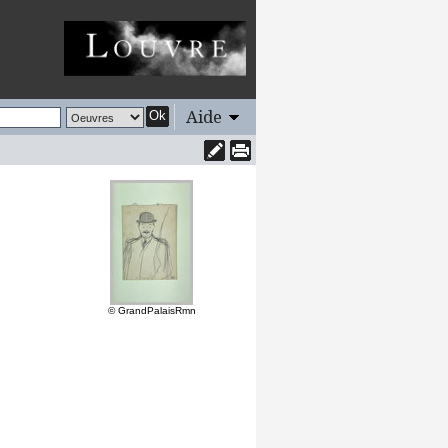
Aide
Ok
© GrandPalaisRmn