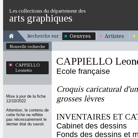
Les collections du département des
arts graphiques
Oeuvres
Artistes
Recherche sur :
Nouvelle recherche
CAPPIELLO Leone
CAPPIELLO
Ecole française
Leonetto
Croquis caricatural d'u
Mise à jour de la fiche
grosses lèvres
12/10/2022
Attention, le contenu de
INVENTAIRES ET CA
cette fiche ne reflète
pas nécessairement le
dernier état du savoir.
Cabinet des dessins
Fonds des dessins et m