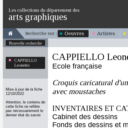
Les collections du département des
arts graphiques
Oeuvres
Artistes
Recherche sur :
Nouvelle recherche
CAPPIELLO Leone
CAPPIELLO
Ecole française
Leonetto
Croquis caricatural d'u
Mise à jour de la fiche
avec moustaches
12/10/2022
Attention, le contenu de
INVENTAIRES ET CA
cette fiche ne reflète
pas nécessairement le
dernier état du savoir.
Cabinet des dessins
Fonds des dessins et m