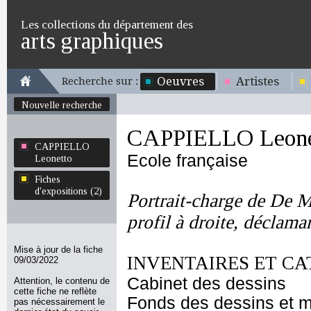
Les collections du département des
arts graphiques
Oeuvres
Artistes
Recherche sur :
Nouvelle recherche
CAPPIELLO Leone
CAPPIELLO
Ecole française
Leonetto
Fiches
d'expositions (2)
Portrait-charge de De 
profil à droite, déclama
Mise à jour de la fiche
INVENTAIRES ET CA
09/03/2022
Cabinet des dessins
Attention, le contenu de
cette fiche ne reflète
Fonds des dessins et m
pas nécessairement le