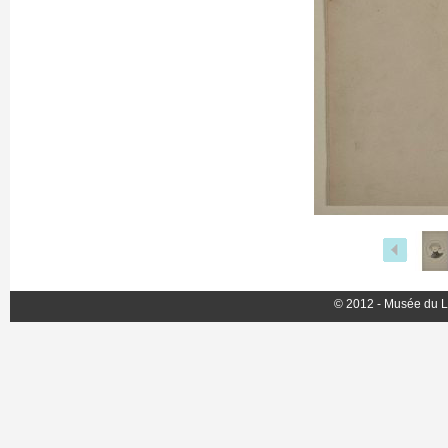
© 2012 - Musée du L