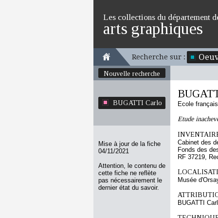
Les collections du département d
arts graphiques
Oeuv
Recherche sur :
Nouvelle recherche
BUGATTI
BUGATTI Carlo
Ecole françai
Etude inachevé
INVENTAIRE
Cabinet des d
Mise à jour de la fiche
Fonds des des
04/11/2021
RF 37219, Re
Attention, le contenu de
LOCALISATI
cette fiche ne reflète
Musée d'Orsa
pas nécessairement le
dernier état du savoir.
ATTRIBUTI
BUGATTI Car
TECHNIQUE