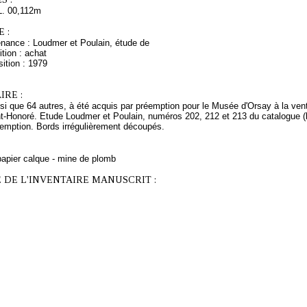
L. 00,112m
 :
enance : Loudmer et Poulain, étude de
tion : achat
ition : 1979
RE :
si que 64 autres, à été acquis par préemption pour le Musée d'Orsay à la ven
-Honoré. Etude Loudmer et Poulain, numéros 202, 212 et 213 du catalogue (lot
éemption. Bords irrégulièrement découpés.
papier calque - mine de plomb
 DE L'INVENTAIRE MANUSCRIT :