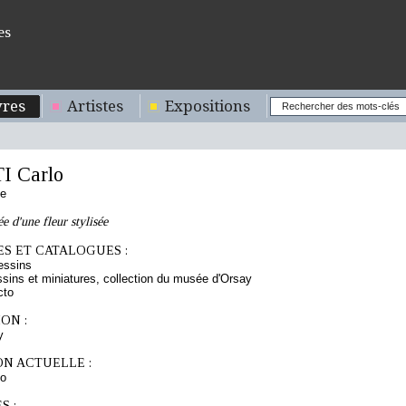
es
res
Artistes
Expositions
 Carlo
se
e d'une fleur stylisée
S ET CATALOGUES :
essins
sins et miniatures, collection du musée d'Orsay
cto
ON :
y
ON ACTUELLE :
lo
S :