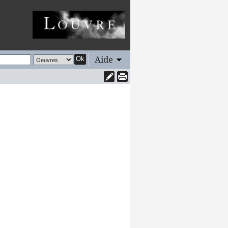
Aide
Ok