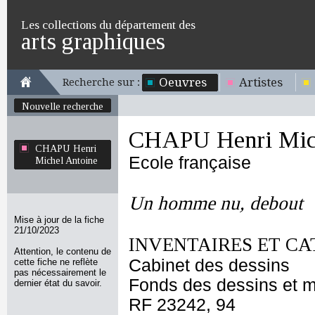
Les collections du département des
arts graphiques
Oeuvres
Artistes
Recherche sur :
Nouvelle recherche
CHAPU Henri Mich
CHAPU Henri
Ecole française
Michel Antoine
Un homme nu, debout
Mise à jour de la fiche
21/10/2023
INVENTAIRES ET CA
Attention, le contenu de
Cabinet des dessins
cette fiche ne reflète
pas nécessairement le
Fonds des dessins et m
dernier état du savoir.
RF 23242, 94