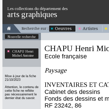
Les collections du département des
arts graphiques
Oeuvres
Artistes
Recherche sur :
Nouvelle recherche
CHAPU Henri Mich
CHAPU Henri
Ecole française
Michel Antoine
Paysage
Mise à jour de la fiche
21/10/2023
INVENTAIRES ET CA
Attention, le contenu de
Cabinet des dessins
cette fiche ne reflète
pas nécessairement le
Fonds des dessins et m
dernier état du savoir.
RF 23242, 86