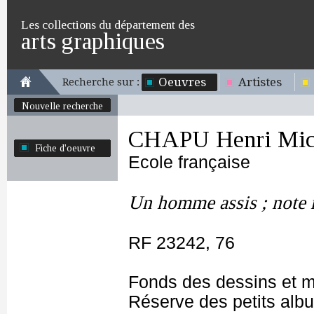
Les collections du département des
arts graphiques
Oeuvres
Artistes
Recherche sur :
Nouvelle recherche
CHAPU Henri Mich
Fiche d'oeuvre
Ecole française
Un homme assis ; note 
RF 23242, 76
Fonds des dessins et m
Réserve des petits alb