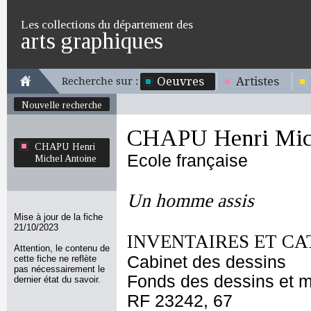
Les collections du département des
arts graphiques
Oeuvres
Artistes
Recherche sur :
Nouvelle recherche
CHAPU Henri Mich
CHAPU Henri
Ecole française
Michel Antoine
Un homme assis
Mise à jour de la fiche
21/10/2023
INVENTAIRES ET CA
Attention, le contenu de
Cabinet des dessins
cette fiche ne reflète
pas nécessairement le
Fonds des dessins et m
dernier état du savoir.
RF 23242, 67