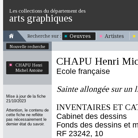
Les collections du département des
arts graphiques
Oeuvres
Artistes
Recherche sur :
Nouvelle recherche
CHAPU Henri Mich
CHAPU Henri
Ecole française
Michel Antoine
Sainte allongée sur un l
Mise à jour de la fiche
21/10/2023
INVENTAIRES ET CA
Attention, le contenu de
Cabinet des dessins
cette fiche ne reflète
pas nécessairement le
Fonds des dessins et m
dernier état du savoir.
RF 23242, 10